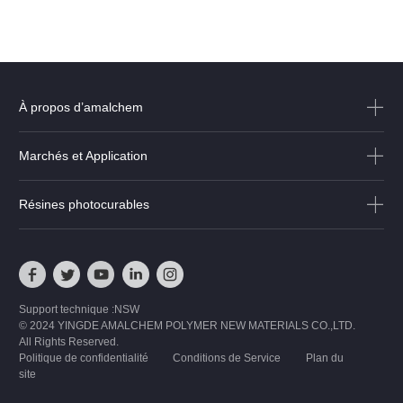
À propos d’amalchem
Marchés et Application
Résines photocurables
Support technique :NSW
© 2024 YINGDE AMALCHEM POLYMER NEW MATERIALS CO.,LTD.
All Rights Reserved.
Politique de confidentialité
Conditions de Service
Plan du
site