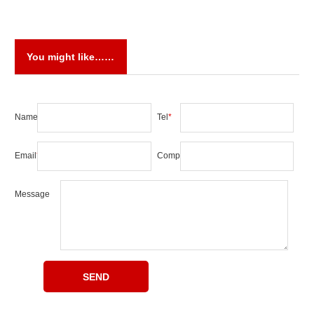
You might like……
Name
*
Tel
*
Email
*
Company
Message