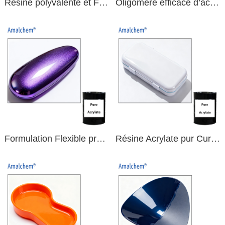
Résine polyvalente et Flexible d’acrylate de polyuréthane Curable aux UV pour des revêtements en plastique PVC durables
Oligomère efficace d’acrylate de polyuréthane de dureté modérée pour les revêtements UV de PVC à haute adhérence
Formulation Flexible professionnelle résine Acrylate pur Curable UV pour PVC
Résine Acrylate pur Curable UV fiable à haute dureté pour revêtements PVC durables