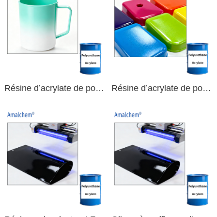
Résine d’acrylate de polyuréthane Curable UV fiable par pulvérisation pour revêtements PP de haute qualité
Résine d’acrylate de polyuréthane Curable UV à haute dureté innovante pour les Applications PVC exigeantes