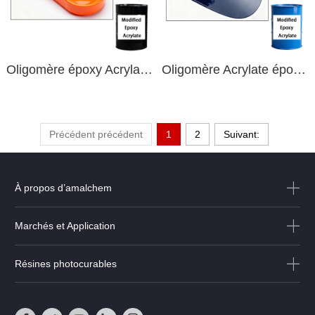
Oligomère époxy Acrylate modifié à haute dureté avec durcissement rapide pour les revêtements UV en plastique ABS
Oligomère Acrylate époxy modifié à durcissement rapide fiable avec une flexibilité supérieure pour les revêtements ABS curables aux uv
Précédent précédent
1
2
Suivant:
À propos d’amalchem
Marchés et Application
Résines photocurables