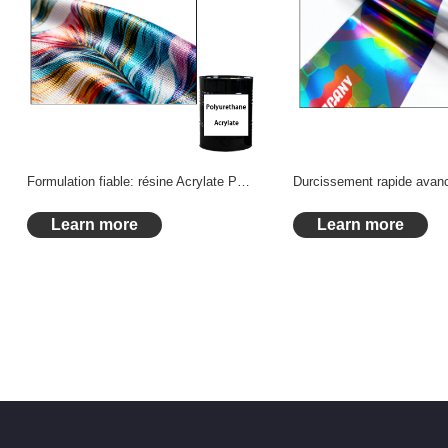
Formulation fiable: résine Acrylate PU durcissement rapide avec une dureté élevée pour encre Curable aux UV
Learn more
Learn more