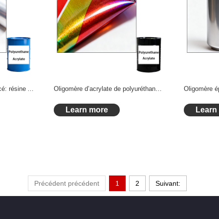
Durcissement rapide avancé: résine Acrylate PU Curable aux UV pour les Applications d’encre UV industrielles
Oligomère d’acrylate de polyuréthane Curable UV de qualité professionnelle avec une flexibilité accrue et une résistance au jaunissement pour les encres UV de qualité supérieure
Learn more
Learn
Précédent précédent
1
2
Suivant: