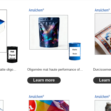
Nouveau en 2025 résine Matte oligomère utilisé dans les systèmes d’encre Curable UV
Oligomère mat haute performance offrant un faible lustre et un toucher Excellent pour les encres UV
Learn more
Learn