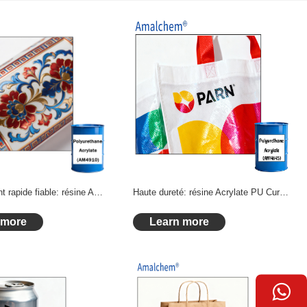
Durcissement rapide fiable: résine Acrylate PU Curable aux UV avec une dureté élevée et une résistance à l’usure pour encres UV industrielles
Haute dureté: résine Acrylate PU Curable aux UV pour encres UV à durcissement rapide et résistantes à l’usure
 more
Learn more