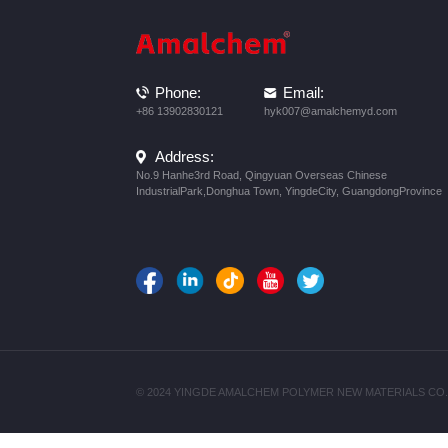
Phone:
Email:
+86 13902830121
hyk007@amalchemyd.com
Address:
No.9 Hanhe3rd Road, Qingyuan Overseas Chinese
IndustrialPark,Donghua Town, YingdeCity, GuangdongProvince
© 2024 YINGDE AMALCHEM POLYMER NEW MATERIALS CO.,LTD