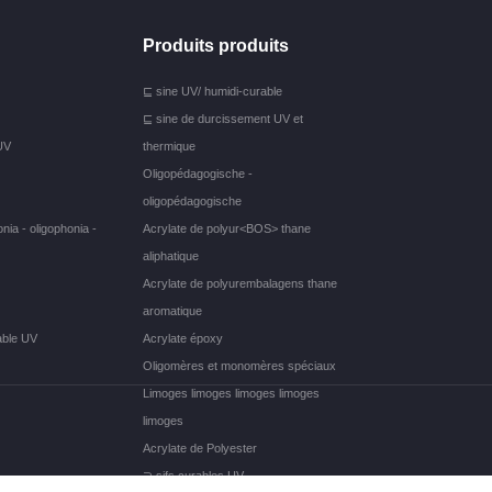
Produits produits
⊑ sine UV/ humidi-curable
⊑ sine de durcissement UV et
UV
thermique
Oligopédagogische -
oligopédagogische
nia - oligophonia -
Acrylate de polyur<BOS> thane
aliphatique
Acrylate de polyurembalagens thane
aromatique
able UV
Acrylate époxy
Oligomères et monomères spéciaux
Limoges limoges limoges limoges
limoges
Acrylate de Polyester
⊋ sifs curables UV