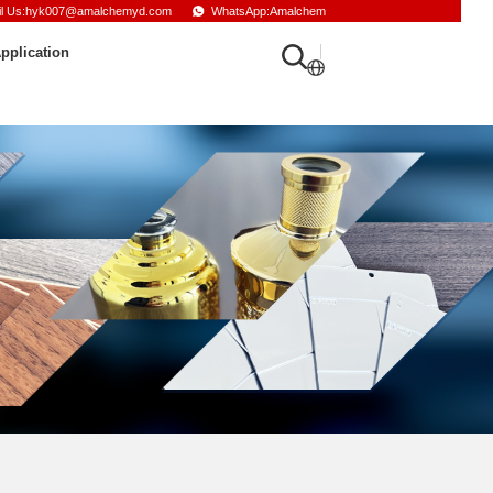
il Us:hyk007@amalchemyd.com
WhatsApp:Amalchem
pplication
français
russe
français
espagnol
arabe
turc