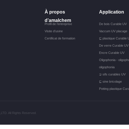
À propos
Application
d’amalchem
Profil de l’entreprise
De bois Curable UV
Visite d’usine
Vaccum UV placage
Certificat de formation
⊑ plastique Curable 
De verre Curable UV
Encre Curable UV
Oligophonia - oligopho
oligophonia
⊋ sifs curables UV
⊑ sine bricolage
Potting plastique Cur
. All Rights Reserved.