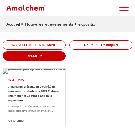
>
>
Accueil
Nouvelles et événements
exposition
NOUVELLES DE L’ENTREPRISE
ARTICLES TECHNIQUES
EXPOSITION
14 Jun,2024
Amalcehm présente une variété de
nouveaux produits à la 2024 Vietnam
International Coatings and Inks
exposition
Coatings Expo Vietnam is one of the
most attractive annual internation...
VIEW MORE