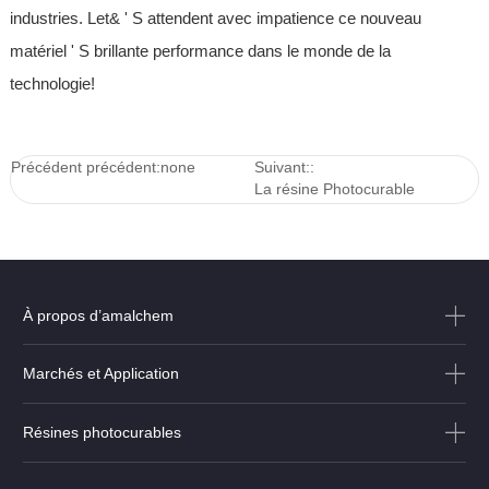
industries. Let& ' S attendent avec impatience ce nouveau
matériel ' S brillante performance dans le monde de la
technologie!
Précédent précédent:none
Suivant::
La résine Photocurable
d’amalchem: façonner la
légende des matériaux du futur
1
À propos d’amalchem
Marchés et Application
Résines photocurables